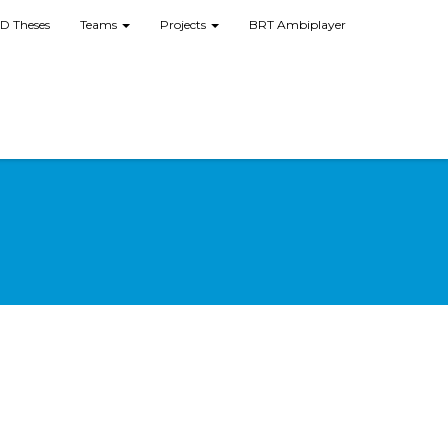
D Theses
Teams
Projects
BRT Ambiplayer